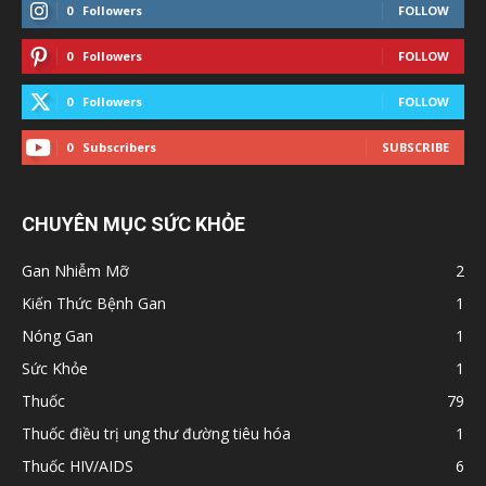
0
Followers
FOLLOW
0
Followers
FOLLOW
0
Followers
FOLLOW
0
Subscribers
SUBSCRIBE
CHUYÊN MỤC SỨC KHỎE
Gan Nhiễm Mỡ
2
Kiến Thức Bệnh Gan
1
Nóng Gan
1
Sức Khỏe
1
Thuốc
79
Thuốc điều trị ung thư đường tiêu hóa
1
Thuốc HIV/AIDS
6