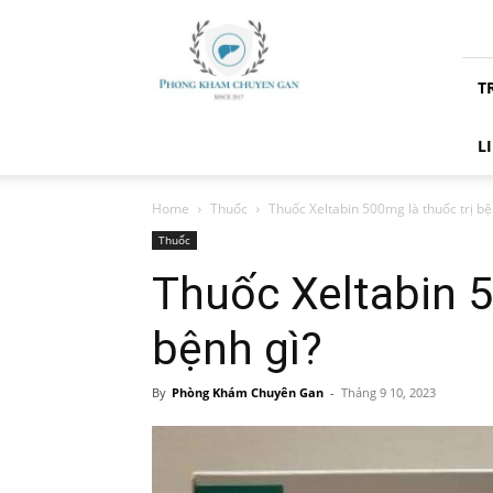
Phòng
Khám
Chuyên
T
Gan
L
Home
Thuốc
Thuốc Xeltabin 500mg là thuốc trị bệ
Thuốc
Thuốc Xeltabin 5
bệnh gì?
By
Phòng Khám Chuyên Gan
-
Tháng 9 10, 2023