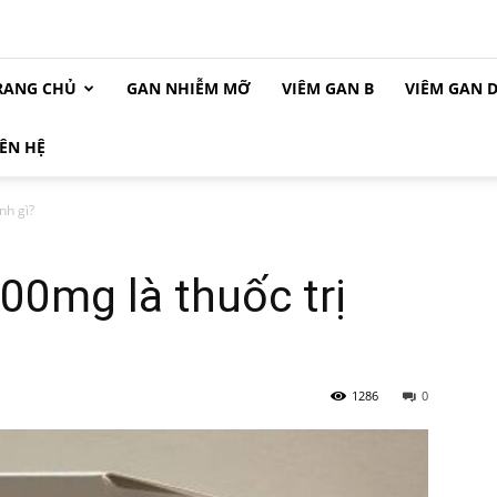
RANG CHỦ
GAN NHIỄM MỠ
VIÊM GAN B
VIÊM GAN 
IÊN HỆ
nh gì?
00mg là thuốc trị
1286
0