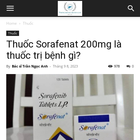
Home
Thuốc
Thuốc
Thuốc Sorafenat 200mg là
thuốc trị bệnh gì?
By
Bác sĩ Trần Ngọc Anh
-
Tháng 9 8, 2023
978
0