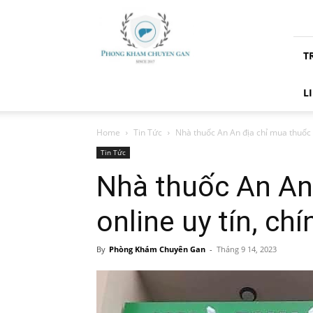
Phòng
Khám
Chuyên
T
Gan
L
Home
Tin Tức
Nhà thuốc An An địa chỉ mua thuốc on
Tin Tức
Nhà thuốc An An
online uy tín, ch
By
Phòng Khám Chuyên Gan
-
Tháng 9 14, 2023