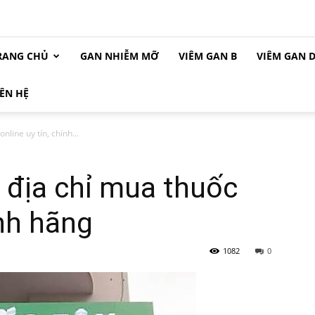
RANG CHỦ
GAN NHIỄM MỠ
VIÊM GAN B
VIÊM GAN 
IÊN HỆ
line uy tín, chính...
 địa chỉ mua thuốc
ính hãng
1082
0